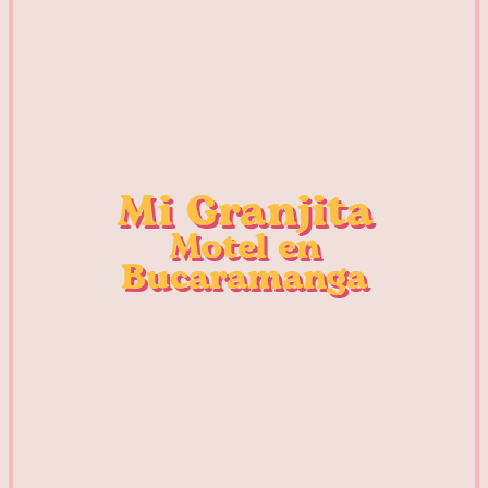
Mi Granjita
Motel en
Bucaramanga