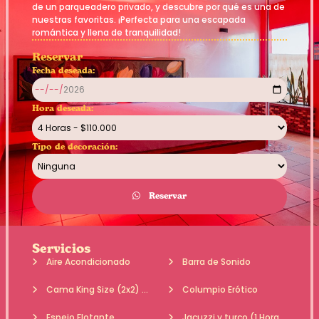
de un parqueadero privado, y descubre por qué es una de
nuestras favoritas. ¡Perfecta para una escapada
romántica y llena de tranquilidad!
Reservar
Fecha deseada:
Hora deseada:
Tipo de decoración:
Reservar
Servicios
Aire Acondicionado
Barra de Sonido
Cama King Size (2x2) (Con amarres bondage)
Columpio Erótico
Espejo Flotante
Jacuzzi y turco (1 Hora incluida)