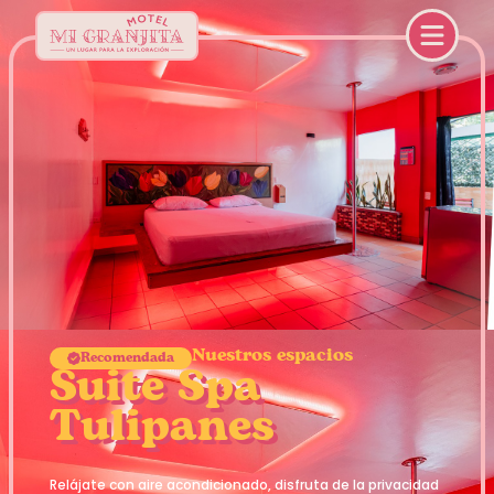
Nuestros espacios
Recomendada
Suite Spa
Tulipanes
Relájate con aire acondicionado, disfruta de la privacidad