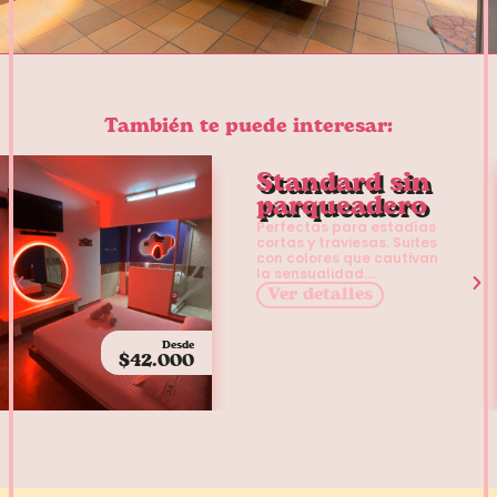
También te puede interesar:
Standard sin
parqueadero
Perfectas para estadías
cortas y traviesas. Suites
con colores que cautivan
la sensualidad....
Ver detalles
Desde
$42.000